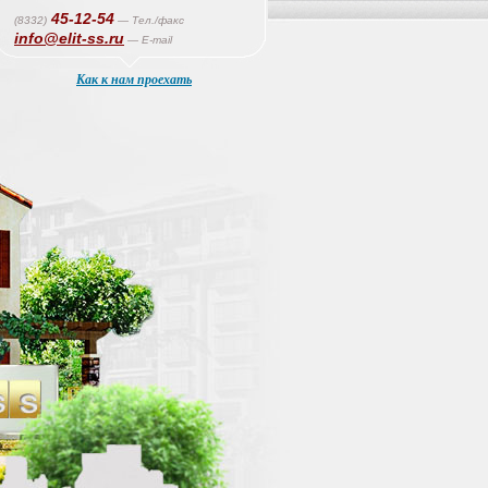
45-12-54
(8332)
— Тел./факс
info@elit-ss.ru
— E-mail
Как к нам проехать