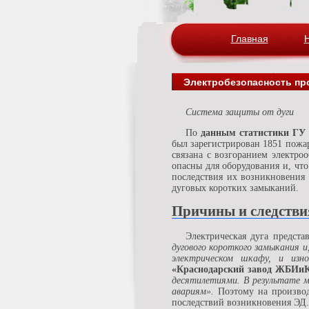
Главная
Электробезопасность п
Система защиты от дуги
По
данным статистики ГУ
был зарегистрирован 1851 пожар
связана с возгоранием электро
опасны для оборудования и, чт
последствия их возникновения
дуговых коротких замыканий.
Причины и следстви
Электрическая дуга предста
дугового короткого замыкания и
электрическом шкафу, и изно
«Краснодарский завод ЖБИиК
десятилетиями. В результате м
авариям».
Поэтому на производ
последствий возникновения ЭД.