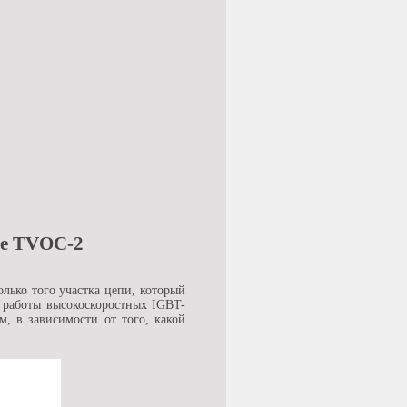
ре TVOC-2
лько того участка цепи, который
й работы высокоскоростных IGBT-
, в зависимости от того, какой