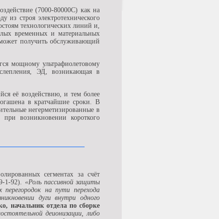
оздействие (7000-80000С) как на
ду из строя электротехнического
остоям технологических линий и,
алых временных и материальных
е может получить обслуживающий
гся мощному ультрафиолетовому
слепления, ЭД, возникающая в
йся её воздействию, и тем более
погашена в кратчайшие сроки. В
лительные негерметизированные в
и при возникновении короткого
олированных сегментах за счёт
9-1-92).
«Роль пассивной защиты
х перегородок на пути перехода
никновении дуги внутри одного
ко, начальник отдела по сборке
мостоятельной деионизации, либо