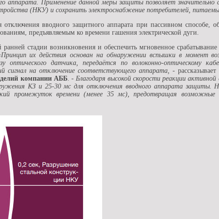
го аппарата. Применение данной меры защиты позволяет значительно с
стройства (НКУ) и сохранить электроснабжение потребителей, питаемых
ля отключения вводного защитного аппарата при пассивном способе, об
бованиям, предъявляемым ко времени гашения электрической дуги.
й ранней стадии возникновения и обеспечить мгновенное срабатывание
«Принцип их действия основан на обнаружении вспышки в момент воз
нзу оптического датчика, передаётся по волоконно-оптическому ка
й сигнал на отключение соответствующего аппарата,
- рассказывает
изделий компании АББ
.
- Благодаря высокой скорости реакции активно
аружения КЗ и 25-30 мс для отключения вводного аппарата защиты. 
кий промежуток времени (менее 35 мс), предотвращая возможные п