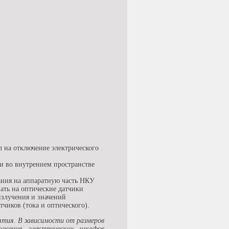
л на отключение электрического
и во внутреннем пространстве
ания на аппаратную часть НКУ
ать на оптические датчики
излучения и значений
тчиков (тока и оптического).
тия. В зависимости от размеров
ложения электрических шкафов