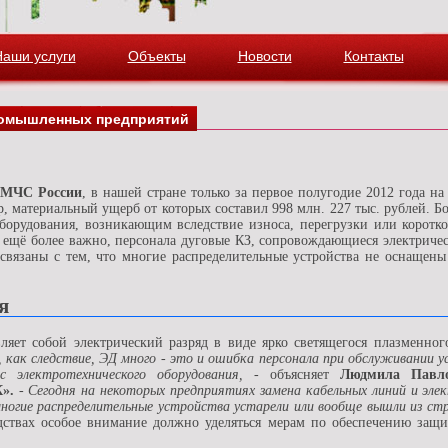
Наши услуги
Объекты
Новости
Контакты
ромышленных предприятий
 МЧС России
, в нашей стране только за первое полугодие 2012 года н
, материальный ущерб от которых составил 998 млн. 227 тыс. рублей. Б
оборудования, возникающим вследствие износа, перегрузки или коротк
о ещё более важно, персонала дуговые КЗ, сопровождающиеся электриче
 связаны с тем, что многие распределительные устройства не оснащен
я
вляет собой электрический разряд в виде ярко светящегося плазменно
, как следствие, ЭД много - это и ошибка персонала при обслуживании ус
с электротехнического оборудования,
- объясняет
Людмила Павло
».
- Сегодня на некоторых предприятиях замена кабельных линий и эле
ногие распределительные устройства устарели или вообще вышли из ст
ствах особое внимание должно уделяться мерам по обеспечению защи