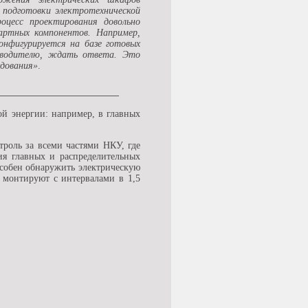
 подготовки электротехнической
оцесс проектирования довольно
артных компонентов. Например,
онфигурируется на базе готовых
изводителю, ждать ответа. Это
удования»
.
ой энергии: например, в главных
роль за всеми частями НКУ, где
ия главных и распределительных
собен обнаружить электрическую
 монтируют с интервалами в 1,5