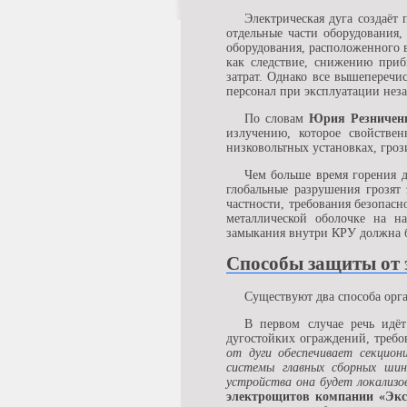
Электрическая дуга создаёт 
отдельные части оборудования, 
оборудования, расположенного 
как следствие, снижению приб
затрат. Однако все вышепереч
персонал при эксплуатации нез
По словам
Юрия Резниченк
излучению, которое свойстве
низковольтных установках, гро
Чем больше время горения д
глобальные разрушения грозят
частности, требования безопас
металлической оболочке на н
замыкания внутри КРУ должна бы
Способы защиты от 
Существуют два способа орг
В первом случае речь идёт
дугостойких ограждений, требо
от дуги обеспечивает секцион
системы главных сборных шин 
устройства она будет локализо
электрощитов компании «Экс