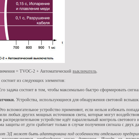
ключения = TVOC-2 + Автоматический
выключатель
.
 состоит из следующих элементов:
го задача состоит в том, чтобы максимально быстро сформировать сигна
атчики.
Устройства, использующиеся для обнаружения световой вспышк
то вспомогательное устройство применяют, если нельзя избежать попад
или любых других мощных источников света, которые могут воздействов
в распределительном устройстве идёт параллельный контроль светового 
а защиты от дуги сработает только в случае получения сигнала с двух да
от ЭД может быть адаптирована под особенности отдельного предприя
в рассчитывается необходимое число датчиков. Исходя из распо