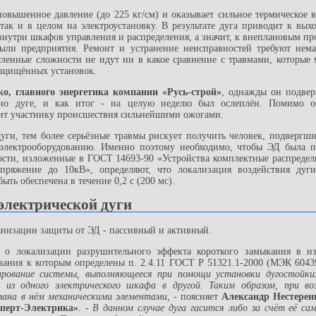
повышенное давление (до 225 кг/см) и оказывает сильное термическое в
так и в целом на электроустановку. В результате дуга приводит к выхо
внутри шкафов управления и распределения, а значит, к внеплановым пр
ыли предприятия. Ремонт и устранение неисправностей требуют нем
исленные сложности не идут ни в какое сравнение с травмами, которы
ащищённых установок.
о, главного энергетика компании «Русь-строй»
, однажды он подвер
нно дуге, и как итог - на целую неделю был ослеплён. Помимо о
зит участнику происшествия сильнейшими ожогами.
уги, тем более серьёзные травмы рискует получить человек, подвергши
 электрооборудованию. Именно поэтому необходимо, чтобы ЭД была 
ности, изложенные в ГОСТ 14693-90 «Устройства комплектные распреде
апряжение до 10кВ», определяют, что локализация воздействия дуг
ть обеспечена в течение 0,2 с (200 мс).
электрической дуги
анизации защиты от ЭД - пассивный и активный.
 о локализации разрушительного эффекта короткого замыкания в из
вания к которым определены п. 2.4.11 ГОСТ Р 51321.1-2000 (МЭК 6043
ирование системы, выполняющееся при помощи установки дугостойки
из одного электрического шкафа в другой. Таким образом, при воз
вана в нём механическими элементами,
- поясняет
Александр Нестерен
перт-Электрика»
.
- В данном случае дуга гасится либо за счёт её са