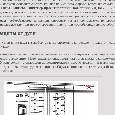
и модулей дополнительного контроля. Всё это определяется на стадии
т
Елена Зайцева, инженер-проектировщик компании «ЦЭМ».
-
Пр
времени, поэтому лучше использовать системы, состоящие из станд
троснабжения устройство TVOC-2 довольно просто - комплектация к
у нет необходимости заполнять опросные листы, отправлять их про
циалистов как при проектировании, так и при последующем заказе обор
защиты от дуги
 устанавливаться на любом участке системы распределения электрическ
кафах.
ния оптических датчиков системы активной защиты - обеспечить конт
откое замыкание. Потенциально опасными являются места расположен
КУ или секции с силовыми автоматическими выключателями. Датчик спо
 но для повышения уровня защиты оборудования оптические устройства
 системы.