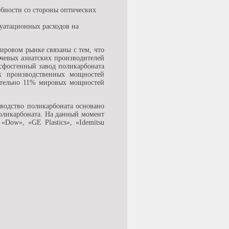
;
ебности со стороны оптических
уатационных расходов на
ировом рынке связаны с тем, что
ючевых азиатских производителей
есфосгенный завод поликарбоната
х производственных мощностей
зительно 11% мировых мощностей
изводство поликарбоната основано
оликарбоната. На данный момент
Dow», «GE Plastics», «Idemitsu