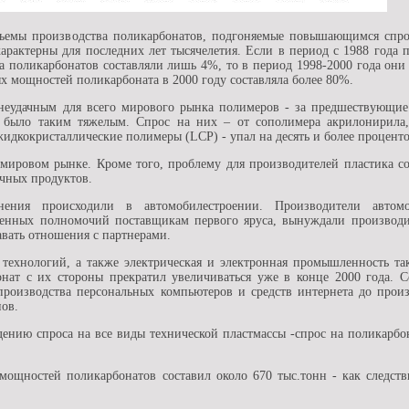
бъемы производства поликарбонатов, подгоняемые повышающимся спро
арактерны для последних лет тысячелетия. Если в период с 1988 года 
а поликарбонатов составляли лишь 4%, то в период 1998-2000 года они
х мощностей поликарбоната в 2000 году составляла более 80%.
 неудачным для всего мирового рынка полимеров - за предшествующие
 было таким тяжелым. Спрос на них – от сополимера акрилонирила,
жидкокристаллические полимеры (LCP) - упал на десять и более проценто
 мировом рынке. Кроме того, проблему для производителей пластика с
чных продуктов.
нения происходили в автомобилестроении. Производители автом
венных полномочий поставщикам первого яруса, вынуждали производи
авать отношения с партнерами.
 технологий, а также электрическая и электронная промышленность та
онат с их стороны прекратил увеличиваться уже в конце 2000 года. С
производства персональных компьютеров и средств интернета до прои
нов.
ению спроса на все виды технической пластмассы -спрос на поликарбо
ощностей поликарбонатов составил около 670 тыс.тонн - как следств