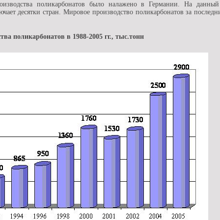
изводства поликарбонатов было налажено в Германии. На данный
ючает десятки стран. Мировое производство поликарбонатов за последни
ва поликарбонатов в 1988-2005 гг., тыс.тонн