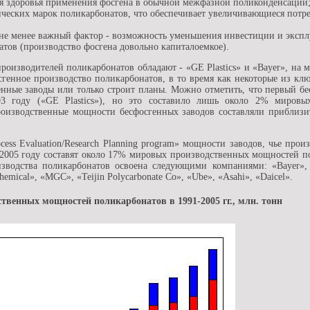
я здоровья применения фосгена в обычной межфазной поликонденсации
ических марок поликарбонатов, что обеспечивает увеличивающиеся потр
 не менее важный фактор - возможность уменьшения инвестиции и экспл
тов (производство фосгена довольно капиталоемкое).
оизводителей поликарбонатов обладают - «GE Plastics» и «Bayer», на м
генное производство поликарбонатов, в то время как некоторые из кл
енные заводы или только строит планы. Можно отметить, что первый б
3 году («GE Plastics»), но это составило лишь около 2% мировы
производственные мощности бесфосгенных заводов составляли прибли
cess Evaluation/Research Planning program» мощности заводов, чье про
 2005 году составят около 17% мировых производственных мощностей п
изводства поликарбонатов освоена следующими компаниями: «Bayer», «
Chemical», «MGC», «Teijin Polycarbonate Co», «Ube», «Asahi», «Daicel».
венных мощностей поликарбонатов в 1991-2005 гг., млн. тонн