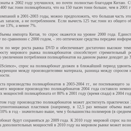
наты в 2002 году улучшился, но почти полностью благодаря Китаю. Ст
400 тыс.тонн поликарбоната, что на 150 тысяч тонн больше, чем в 2001 г
омпаний в 2001-2003 годы, можно предположить, что большая часть это
ых запасов, а не потреблением. Если вычесть 125 тыс.тонн из общего о
е не 13%, а менее 7%.
бъемы импорта Китая, то спрос окажется на уровне 2000 года. Единст
у по сравнению с 2000 годом, - это оптические средства передачи инфор
сти по мере роста рынка DVD и обеспечивает достаточно высокие тем
росту мирового рынка поликарбонатов способствует стремительный 
о увеличения потребления поликарбонатов на данном рынке доходит до 
alScience», спрос на поликарбонат должен в ближайший период удвоитьс
нкуренции между производителями материала, разница между спросом 
ности.
а производства поликарбонатов в 2003-2004 гг., не поспевающего за 
е чего мировое производство поликарбонатов 2004 года составило немно
 мощностей поликарбоната от 80% в 2001 году (время спада) в 2004 год
ом году производство поликарбонатов может достигнуть практически 3
упнотоннажных пластиков (например, в 12,5 раз меньше объема вып
10% в год - значительно выше, чем у большинства полимеров (в среднем
бонат будут сохраняться до 2009 года. К 2010 году мировой спрос на п
да дополнительных мощностей в 2010 году на мировом рынке может возн