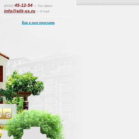
45-12-54
(8332)
— Тел./факс
info@elit-ss.ru
— E-mail
Как к нам проехать