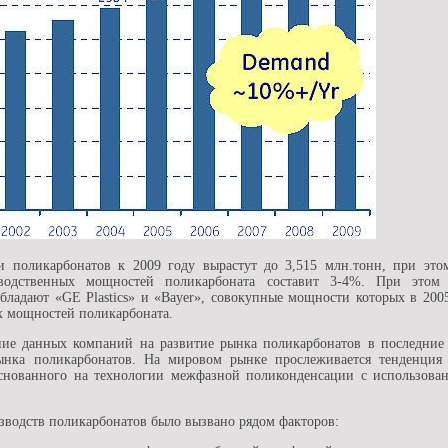
 поликарбонатов к 2009 году вырастут до 3,515 млн.тонн, при это
зводственных мощностей поликарбоната составит 3-4%. При это
бладают «GE Plastics» и «Bayer», совокупные мощности которых в 200
 мощностей поликарбоната.
яние данных компаний на развитие рынка поликарбонатов в последние
нка поликарбонатов. На мировом рынке прослеживается тенденция о
основанного на технологии межфазной поликонденсации с использован
зводств поликарбонатов было вызвано рядом факторов: