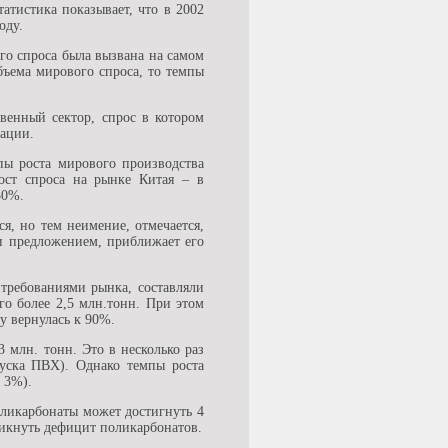
атистика показывает, что в 2002
оду.
го спроса была вызвана на самом
бъема мирового спроса, то темпы
венный сектор, спрос в котором
мации.
пы роста мирового производства
рост спроса на рынке Китая – в
30%.
я, но тем неимение, отмечается,
и предложением, приближает его
требованиями рынка, составляли
го более 2,5 млн.тонн. При этом
у вернулась к 90%.
 млн. тонн. Это в несколько раз
уска ПВХ). Однако темпы роста
 3%).
оликарбонаты может достигнуть 4
икнуть дефицит поликарбонатов.