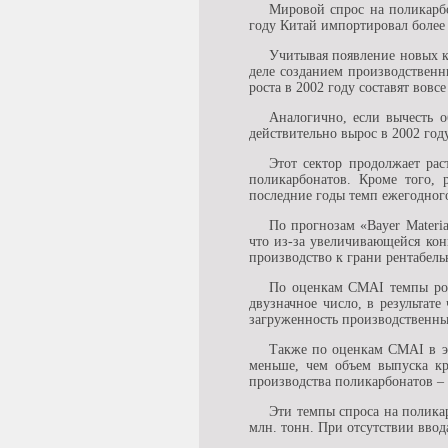
Мировой спрос на поликарбо
году Китай импортировал более 
Учитывая появление новых к
деле созданием производственн
роста в 2002 году составят вовс
Аналогично, если вычесть о
действительно вырос в 2002 год
Этот сектор продолжает ра
поликарбонатов. Кроме того, 
последние годы темп ежегодног
По прогнозам «Bayer Materi
что из-за увеличивающейся ко
производство к грани рентабель
По оценкам CMAI темпы рост
двузначное число, в результат
загруженность производственных
Также по оценкам CMAI в эт
меньше, чем объем выпуска кр
производства поликарбонатов – 
Эти темпы спроса на поликар
млн. тонн. При отсутствии вво