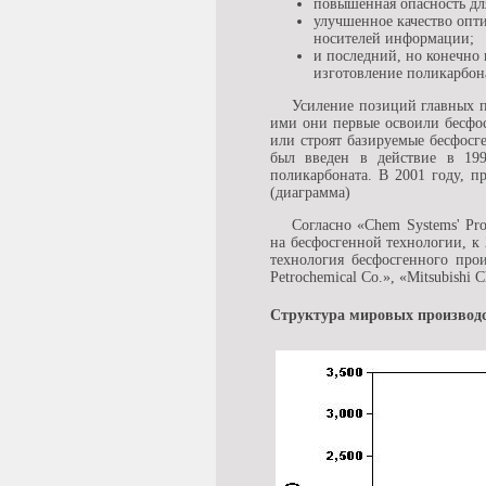
повышенная опасность дл
улучшенное качество опт
носителей информации;
и последний, но конечно
изготовление поликарбона
Усиление позиций главных пр
ими они первые освоили бесфос
или строят базируемые бесфосг
был введен в действие в 199
поликарбоната. В 2001 году, 
(диаграмма)
Согласно «Chem Systems' Pro
на бесфосгенной технологии, к
технология бесфосгенного про
Petrochemical Co.», «Mitsubishi 
Структура мировых производст