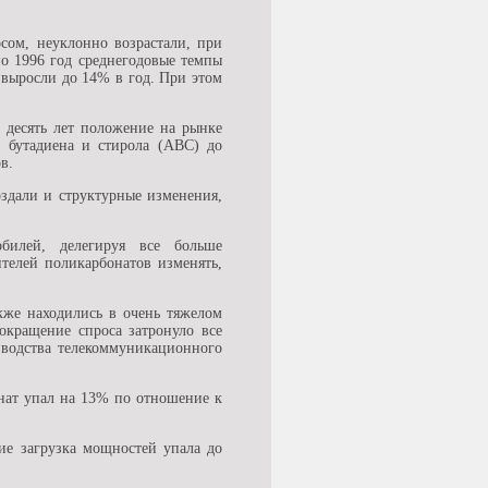
сом, неуклонно возрастали, при
по 1996 год среднегодовые темпы
 выросли до 14% в год. При этом
 десять лет положение на рынке
 бутадиена и стирола (ABC) до
в.
оздали и структурные изменения,
обилей, делегируя все больше
телей поликарбонатов изменять,
кже находились в очень тяжелом
окращение спроса затронуло все
зводства телекоммуникационного
нат упал на 13% по отношение к
ие загрузка мощностей упала до