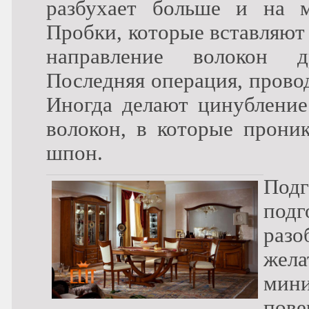
разбухает больше и на м
Пробки, которые вставляют
направление волокон д
Последняя операция, прово
Иногда делают цинублени
волокон, в которые прони
шпон.
Подг
подг
разо
жела
мини
пове