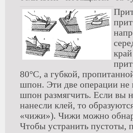
При
прит
напр
сере
край
прит
80°С, а губкой, пропитанно
шпон. Эти две операции не 
шпон размягчить. Если вы н
нанесли клей, то образуютс
«чижи»). Чижи можно обнар
Чтобы устранить пустоты, 