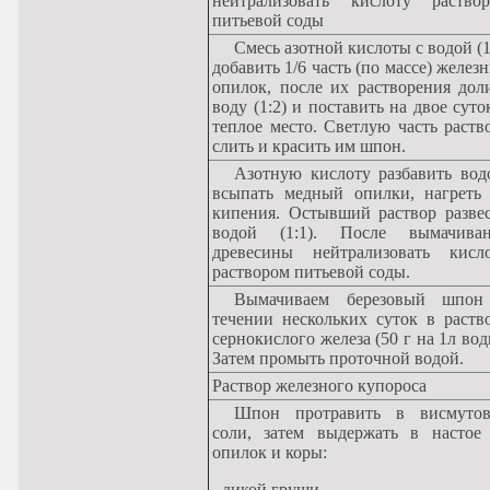
нейтрализовать кислоту раство
питьевой соды
Смесь азотной кислоты с водой (1:1)
добавить 1/6 часть (по массе) желез
опилок, после их растворения дол
воду (1:2) и поставить на двое суто
теплое место. Светлую часть раств
слить и красить им шпон.
Азотную кислоту разбавить водой,
всыпать медный опилки, нагреть
кипения. Остывший раствор разве
водой (1:1). После вымачиван
древесины нейтрализовать кисл
раствором питьевой соды.
Вымачиваем березовый шпон в
течении нескольких суток в раств
сернокислого железа (50 г на 1л вод
Затем промыть проточной водой.
Раствор железного купороса
Шпон протравить в висмутовой
соли, затем выдержать в настое
опилок и коры:
- дикой груши