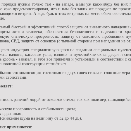
е порядки нужны только там - на западе, а мы уж как-нибудь без них
 ярко продемонстрировал, что и нам без таких же порядков не прожит
ающихся витрин. А ведь будь в этих витринах на месте обычного стекла
ло.
самый быстрый и эффективный способ защиты от внезапного нападения 
ащиты жизни человека, обеспечения безопасности и надежности хра
сокую оптическую прозрачность, защиту от сквозного пробивания пу
кова, СВД, защиту от осколков (с тыльной стороны при нападении не отл
целая индустрия специализирующаяся на создании специальных пулене
ена валюты, кассовые узлы, взломо- и пулестойкие окна, двери и спе
 удобна - заказал, и тебе все привезли и установили в соответствии с
ановленной конструкции сертификат.
бычно это композиция, состоящая из двух слоев стекла и слоя полимер
ми свойствами.
воляет:
ятность ранений людей от осколков стекла, так как полимер, находящийс
ескую прозрачность и стабильность цвета;
к царапинам;
снижение шума на величину от 32 до 44 дБ).
екс применяется: