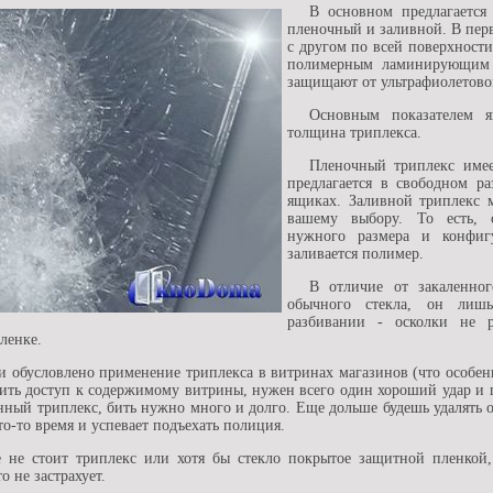
В основном предлагается
пленочный и заливной. В перв
с другом по всей поверхност
полимерным ламинирующим с
защищают от ультрафиолетово
Основным показателем я
толщина триплекса.
Пленочный триплекс имее
предлагается в свободном р
ящиках. Заливной триплекс 
вашему выбору. То есть, с
нужного размера и конфи
заливается полимер.
В отличие от закаленног
обычного стекла, он лиш
разбивании - осколки не р
ленке.
и обусловлено применение триплекса в витринах магазинов (что особенн
чить доступ к содержимому витрины, нужен всего один хороший удар и 
нный триплекс, бить нужно много и долго. Еще дольше будешь удалять о
о-то время и успевает подъехать полиция.
е не стоит триплекс или хотя бы стекло покрытое защитной пленкой,
о не застрахует.