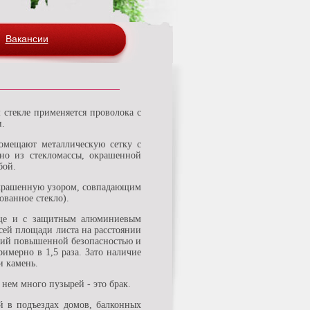
Вакансии
и.
помещают металлическую сетку с
оно из стекломассы, окрашенной
бой.
 украшенную узором, совпадающим
ованное стекло).
 еще и с защитным алюминиевым
сей площади листа на расстоянии
ющий повышенной безопасностью и
имерно в 1,5 раза. Зато наличие
и камень.
 нем много пузырей - это брак.
 в подъездах домов, балконных