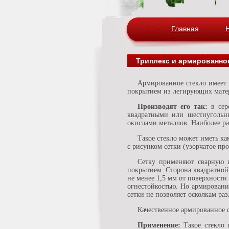
Главная
Триплекс и армированно
Армированное стекло имеет внутри сетку из металлической проволоки. В импортном армированном стекле применяется проволока с
покрытием из легирующих мате
Производят его так:
в сер
квадратными или шестиугольн
окислами металлов. Наиболее ра
Такое стекло может иметь к
с рисунком сетки (узорчатое пр
Сетку применяют сварную 
покрытием. Сторона квадратной 
не менее 1,5 мм от поверхност
огнестойкостью. Но армировани
сетки не позволяет осколкам раз
Качественное армированное с
Применение:
Такое стекло 