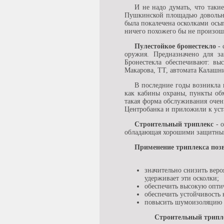
И не надо думать, что таки
Пушкинской площадью довольно
была покалечена осколками осып
ничего похожего бы не произош
Пулестойкое бронестекло
- 
оружия. Предназначено для з
Бронестекла обеспечивают: вы
Макарова, ТТ, автомата Калашни
В последние годы возникла 
как кабины охраны, пункты обм
такая форма обслуживания очень
Центробанка и приложили к уст
Строительный триплекс
- о
обладающая хорошими защитны
Применение триплекса поз
значительно снизить веро
удерживает эти осколки;
обеспечить высокую оптич
обеспечить устойчивость 
повысить шумоизоляцию (
Строительный трипл