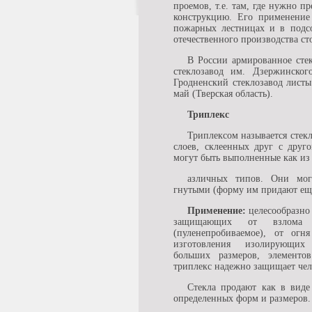
проемов, т.е. там, где нужно 
конструкцию. Его применение
пожарных лестницах и в подсо
отечественного производства сто
В России армированное сте
стеклозавод им. Дзержинско
Гродненский стеклозавод лист
май (Тверская область).
Триплекс
Триплексом называется стекл
слоев, склеенных друг с друг
могут быть выполненные как из с
азличных типов. Они мог
гнутыми (форму им придают еще
Применение:
целесообразно 
защищающих от взлома (
(пуленепробиваемое), от огн
изготовления изолирующих 
больших размеров, элементо
триплекс надежно защищает чел
Стекла продают как в виде
определенных форм и размеров.