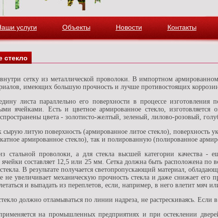
Наши услуги
Объекты
Новости
Контакты
е стекло
риалов, имеющих большую прочность и лучше противостоящих коррози
едину листа параллельно его поверхности в процессе изготовления 
ыми ячейками.
Есть и цветное армированное стекло, изготовляется 
спространены цвета - золотисто-желтый, зеленый, лилово-розовый, голу
ак сырую литую поверхность (армированное литое стекло), поверхность
окатное армированное стекло), так и полированную (полированное армир
из стальной проволоки, а для стекла высшей категории качества -
ячейки составляет 12,5 или 25 мм. Сетка должна быть расположена по в
и стекла. В результате получается светопропускающий материал, облада
е не увеличивает механическую прочность стекла и даже снижает его пр
летаться и выпадать из переплетов, если, например, в него влетит мяч ил
текло должно отламываться по линии надреза, не растрескиваясь. Если в
применяется на промышленных предприятиях и при остеклении дверей