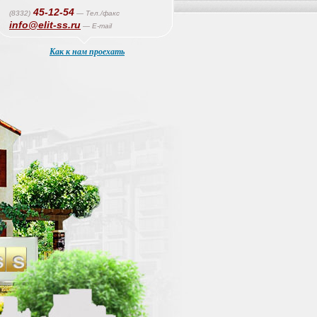
45-12-54
(8332)
— Тел./факс
info@elit-ss.ru
— E-mail
Как к нам проехать