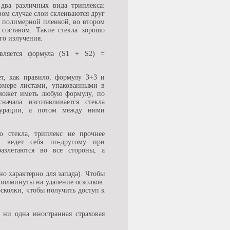
 два различных вида триплекса:
ом случае слои склеиваются друг
и полимерной пленкой, во втором
оставом. Такие стекла хорошо
го излучения.
вляется формула (S1 + S2) =
т, как правило, формулу 3+3 и
азмере листами, упакованными в
может иметь любую формулу, по
начала изготавливается стекла
гурации, а потом между ними
о стекла, триплекс не прочнее
ь ведет себя по-другому при
азлетаются во все стороны, а
о характерно для запада). Чтобы
полминуты на удаление осколков.
сколки, чтобы получить доступ к
 ни одна иностранная страховая