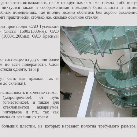
предотвратить возможность травм от крупных осколков стекла, либо пол
 диктуется также и соображениями пожарной безопасности и пото
бных помещениях, где вполне можно обойтись без дорого закаленно
ит практически столько же, сколько обычное стекло).
кло производят ОАО Гусевский
го (листы 1600х1300мм), ОАО
ы (1600х1200мм), ОАО Красный
о, состоящее из двух или более
ом по всей поверхности. Слои
текла одного, та и р
ут быть как прямые, так и
 до склейки).
использовать в качестве стекол,
ударопрочное), от пуль
я (огнестойкое), а также для
стеклопакетов, аквариумов
в интерьера и т.п., так как
овека от различных травм.
 больших пластин, из которых нарезают полотна требуемого размера