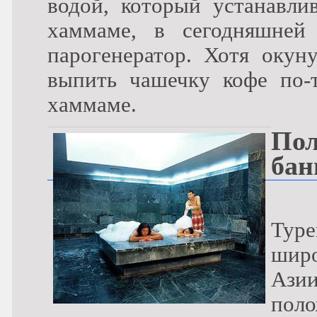
водой, который устанавли
хаммаме, в сегодняшней
парогенератор. Хотя окун
выпить чашечку кофе по-
хаммаме.
Пол
бан
Туре
широ
Азии
поло