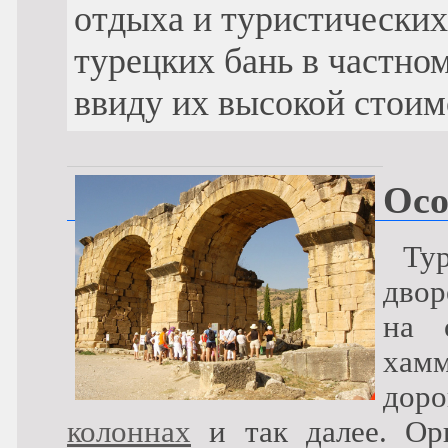
отдыха и туристических
турецких бань в частно
ввиду их высокой стоим
Осо
Ту
двор
на 
хам
дор
колоннах
и так далее. Ор