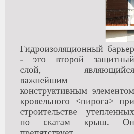
Гидроизоляционный барье
- это второй защитны
слой, являющийс
важнейшим
конструктивным элементо
кровельного <пирога> пр
строительстве утепленны
по скатам крыш. О
препятствует