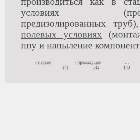
производиться как в ста
условиях (произв
предизолированных труб)
полевых условиях
(монта
ппу и напыление компонент
Страницы
« первая
‹ предыдущая
…
141
142
143