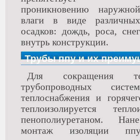
проникновению наружно
влаги в виде различны
осадков: дождь, роса, сне
внутрь конструкции.
Трубы ппу и их преиму
Для сокращения т
трубопроводных сист
теплоснабжения и горячег
теплоизолируется тепл
пенополиуретаном.
Нанес
монтаж изоляции пп