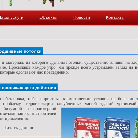
Наши услуги
Объекты
Новости
Контакты
подшивные потолки
 и материал, из которого сделаны потолки, существенно влияют на здо
ние. Просыпаясь каждое утро, мы прежде всего устремляем взгляд на
п
 которые одолевают нас повседневно.
я проникающего действия
я обстановка, неблагоприятные климатические условия на большинс
 проблему гидроизоляции заглубленных частей зданий чрезвычайн
а битумной и полимерной
отвечают запросам строителей
ти применения.
Читать дальше