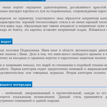
а окнах портит ощущение удовлетворения, доставляемого красото
ально выглядит картина из луж на подоконниках, сопровождаемая сырост
орозов по периметру пластикового окна образуется неприятная нале
 характеристик: хорошей теплоизоляции стекла и не менее хорошей тепл
ется корка льда, образующая при таянии конденсат и неприятные лужи н
воды не боятся, эта картина оставляет неприятный осадок. Избавиться 
 ворот
ых поселков Подмосковья. Имея опыт в области автоматизации дачног
тим опытом с Вами. Дело в том, что имея много свободного времени и 
матику на въездных и гаражных воротах и параллельно защитные жалюзи 
и и знакомыми показал, что людей по отношению к подобной технике мо
боту. Первая категория отдает предпочтение немецкой и американской
дставительствах или глянцевых журналах. Вторая категория склонна
 вашего интерьера
о
– необычный, завораживающий и презентабельный, каждая из его
ичается изысканным великолепием. Данный стиль применяется 
нутренних помещений и зданий снаружи.