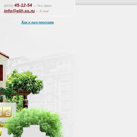
45-12-54
(8332)
— Тел./факс
info@elit-ss.ru
— E-mail
Как к нам проехать