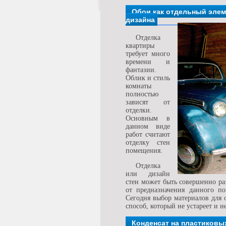
Обои как отдельный элем
дизайна
Отделка
квартиры
требует много
времени и
фантазии.
Облик и стиль
комнаты
полностью
зависят от
отделки.
Основным в
данном виде
работ считают
отделку стен
помещения.
Отделка
или дизайн
стен может быть совершенно раз
от предназначения данного по
Сегодня выбор материалов для о
способ, который не устареет и 
Конденсат на пластиковы