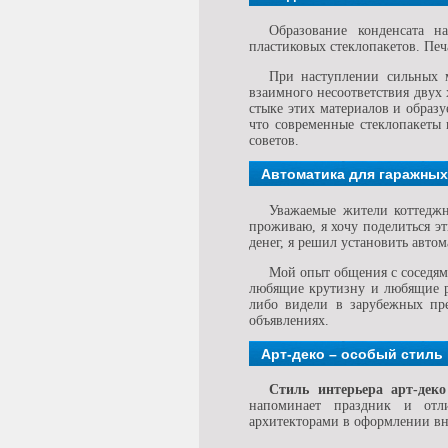
Образование конденсата н
пластиковых стеклопакетов. Печ
При наступлении сильных м
взаимного несоответствия двух
стыке этих материалов и образу
что современные стеклопакеты 
советов.
Автоматика для гаражных
Уважаемые жители коттеджн
проживаю, я хочу поделиться э
денег, я решил установить авто
Мой опыт общения с соседям
любящие крутизну и любящие ра
либо видели в зарубежных пре
объявлениях.
Арт-деко – особый стиль
Стиль интерьера арт-дек
напоминает праздник и отл
архитекторами в оформлении в